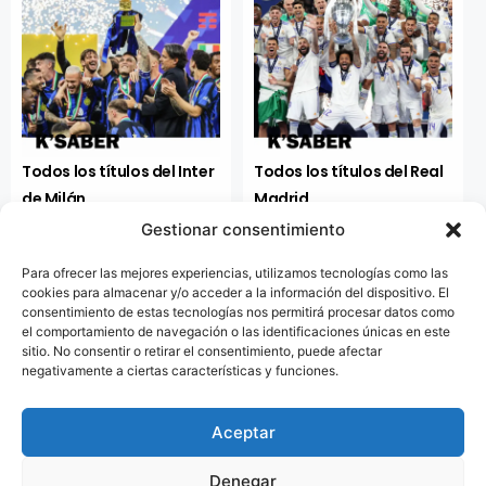
Todos los títulos del Inter
Todos los títulos del Real
de Milán
Madrid
Gestionar consentimiento
Infórmate
Infórmate
Para ofrecer las mejores experiencias, utilizamos tecnologías como las
cookies para almacenar y/o acceder a la información del dispositivo. El
consentimiento de estas tecnologías nos permitirá procesar datos como
el comportamiento de navegación o las identificaciones únicas en este
sitio. No consentir o retirar el consentimiento, puede afectar
negativamente a ciertas características y funciones.
Aceptar
Somos un portal informativo dedicado a la difusión de respuestas
precisas a problemas cotidianos. Nuestro contenido es verificado y
100% original.
Denegar